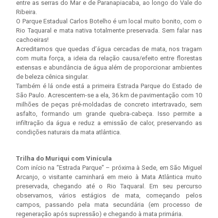
entre as serras do Mar e de Paranapiacaba, ao longo do Vale do
Ribeira.
O Parque Estadual Carlos Botelho é um local muito bonito, com o
Rio Taquaral e mata nativa totalmente preservada. Sem falar nas
cachoeiras!
Acreditamos que quedas d’água cercadas de mata, nos tragam
com muita força, a ideia da relação causa/efeito entre florestas
extensas e abundância de água além de proporcionar ambientes
de beleza cênica singular.
Também é lá onde está a primeira Estrada Parque do Estado de
São Paulo. Acrescentem-se a ela, 36 km de pavimentação com 10
milhões de peças pré-moldadas de concreto intertravado, sem
asfalto, formando um grande quebra-cabeça. Isso permite a
infiltração da água e reduz a emissão de calor, preservando as
condições naturais da mata atlântica.
Trilha do Muriqui com Vinícula
Com início na “Estrada Parque” – próxima à Sede, em São Miguel
Arcanjo, o visitante caminhará em meio à Mata Atlântica muito
preservada, chegando até o Rio Taquaral. Em seu percurso
observamos, vários estágios de mata, começando pelos
campos, passando pela mata secundária (em processo de
regeneração após supressão) e chegando à mata primária.